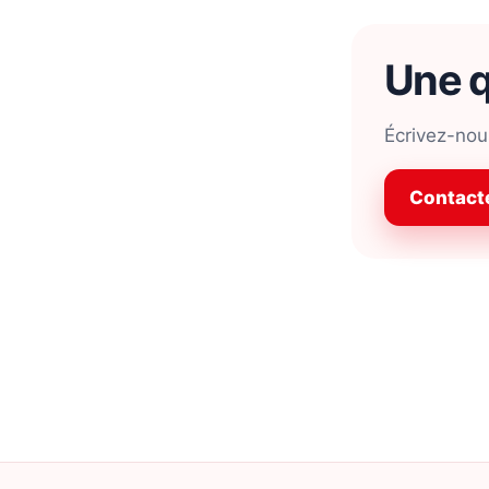
Une q
Écrivez-nous
Contacte