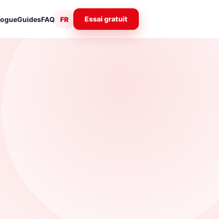
Essai gratuit
logue
Guides
FAQ
FR